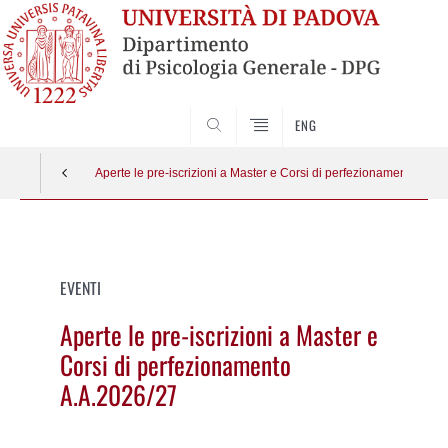
SEARCH
ENG
Aperte le pre-iscrizioni a Master e Corsi di perfezionamento A.A.
Vai
al
contenuto
EVENTI
Aperte le pre-iscrizioni a Master e
Corsi di perfezionamento
A.A.2026/27