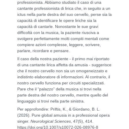
professionista. Abbiamo studiato il caso di una
cantante professionista di lirica che, in seguito a un
ictus nella parte destra del suo cervello, perse sia la
capacità di identificare le opere liriche sia la
capacità di cantarle. Nonostante le sue gravi
difficoltà con la musica, la paziente riusciva a
svolgere perfettamente molti compiti mentali come
compiere azioni complesse, leggere, scrivere,
parlare, ricordare e pensare.
Il caso della nostra paziente - il primo mai riportato
di una cantante lirica affetta da amusia - suggerisce
che il nostro cervello non sia un omogeneizzato e
indistinto elaboratore di informazioni. Al contrario, il
nostro cervello funziona per circuiti specializzati.
Pare che il “palazzo” della musica si trovi nella
parte destra del nostro cervello, mentre quello del
linguaggio si trovi nella parte sinistra.
Per approfondire: Priftis, K., & Giordano, B. L.
(2026). Pure global amusia in a professional opera
singer.
Neurological Sciences
, 47(5), 414.
https://doi.org/10.1007/s10072-026-08976-8