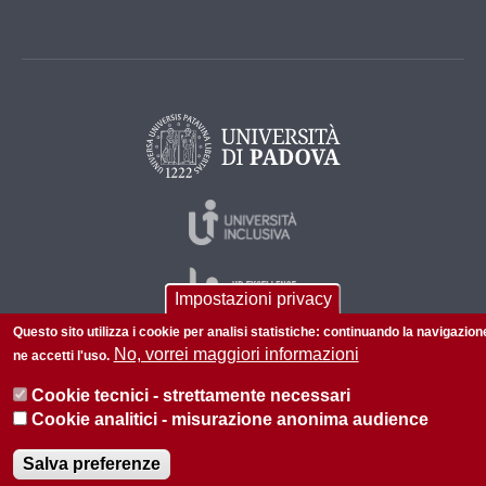
Impostazioni privacy
Questo sito utilizza i cookie per analisi statistiche: continuando la navigazion
No, vorrei maggiori informazioni
ne accetti l'uso.
© 2026 Università di Padova - Tutti i diritti riservati
Cookie tecnici - strettamente necessari
P.I. 00742430283 C.F. 80006480281
Cookie analitici - misurazione anonima audience
Informazioni su questo sito
Privacy policy
Salva preferenze