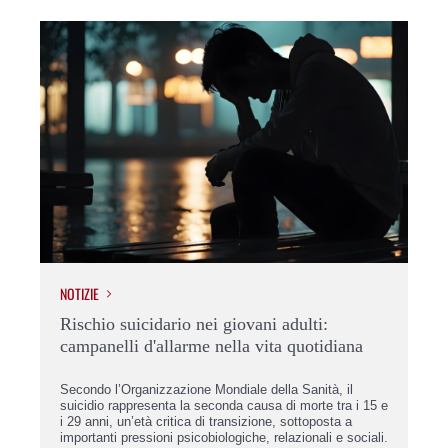
NOTIZIE
NOT
Rischio suicidario nei giovani adulti:
Th
campanelli d'allarme nella vita quotidiana
È s
l’a
ti a
Secondo l’Organizzazione Mondiale della Sanità, il
stu
voro
suicidio rappresenta la seconda causa di morte tra i 15 e
com
i 29 anni, un’età critica di transizione, sottoposta a
lav
importanti pressioni psicobiologiche, relazionali e sociali.
Beh