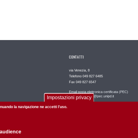
CONTATTI
via Venezia, 8
Telefono 049 827 6485
Fax 049 827 6547
Email posta elettronica certificata (PEC)
dipartimento.dpg@pec.unipd.it
Impostazioni privacy
tinuando la navigazione ne accetti l'uso.
Staff WEB webmaster.dpg@unipd.it
 audience