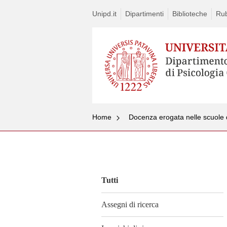
Unipd.it
Dipartimenti
Biblioteche
Rub
Home
Docenza erogata nelle scuole d
Vai
al
contenuto
Tutti
Assegni di ricerca