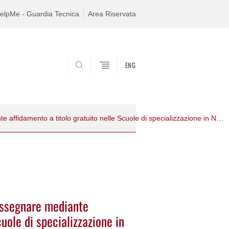
elpMe - Guardia Tecnica
Area Riservata
ENG
SEARCH
Avviso di vacanza insegnamenti da assegnare mediante affidamento a titolo gratuito nelle Scuole di specializzazione in Neuropsicologia, in Psicologia clinica e in Psicologia della salute a.a. 2022/2023
assegnare mediante
cuole di specializzazione in