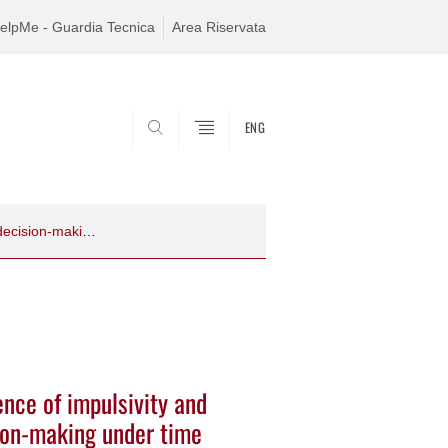
elpMe - Guardia Tecnica
Area Riservata
ENG
SEARCH
Pulling the lever in a hurry: the influence of impulsivity and sensitivity to reward on moral decision-making under time pressure
uence of impulsivity and
sion-making under time