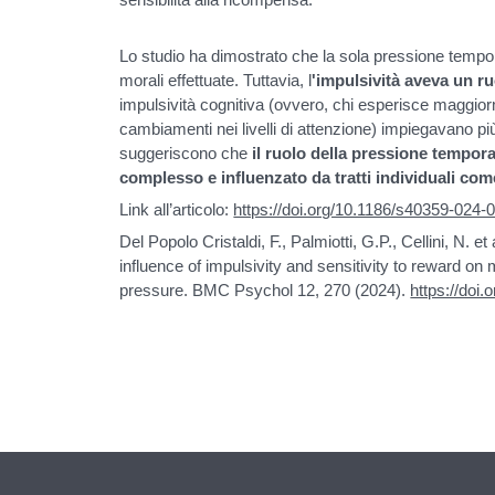
Lo studio ha dimostrato che la sola pressione tempora
morali effettuate. Tuttavia, l
'impulsività aveva un r
impulsività cognitiva (ovvero, chi esperisce maggiorm
cambiamenti nei livelli di attenzione) impiegavano pi
suggeriscono che
il ruolo della pressione tempora
complesso e influenzato da tratti individuali come
Link all’articolo:
https://doi.org/10.1186/s40359-024-
Del Popolo Cristaldi, F., Palmiotti, G.P., Cellini, N. et 
influence of impulsivity and sensitivity to reward o
pressure. BMC Psychol 12, 270 (2024).
https://doi