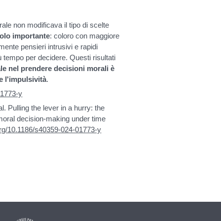
le non modificava il tipo di scelte
uolo importante
: coloro con maggiore
ente pensieri intrusivi e rapidi
ù tempo per decidere. Questi risultati
le nel prendere decisioni morali è
 l'impulsività
.
01773-y
al. Pulling the lever in a hurry: the
n moral decision-making under time
.org/10.1186/s40359-024-01773-y