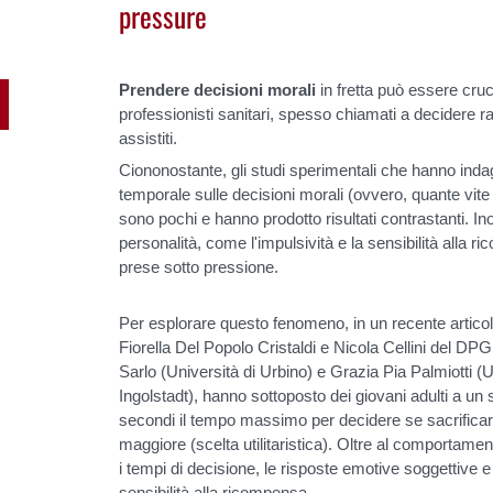
pressure
Prendere decisioni morali
in fretta può essere cruc
professionisti sanitari, spesso chiamati a decidere ra
assistiti.
Ciononostante, gli studi sperimentali che hanno indaga
temporale sulle decisioni morali (ovvero, quante vite
sono pochi e hanno prodotto risultati contrastanti. Inol
personalità, come l'impulsività e la sensibilità alla r
prese sotto pressione.
Per esplorare questo fenomeno, in un recente artico
Fiorella Del Popolo Cristaldi e Nicola Cellini del DP
Sarlo (Università di Urbino) e Grazia Pia Palmiotti (U
Ingolstadt), hanno sottoposto dei giovani adulti a un 
secondi il tempo massimo per decidere se sacrifica
maggiore (scelta utilitaristica). Oltre al comportamen
i tempi di decisione, le risposte emotive soggettive e i 
sensibilità alla ricompensa.