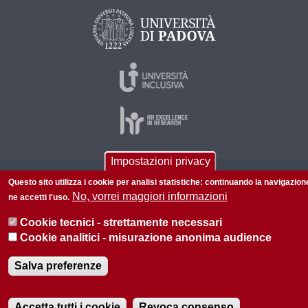
Impostazioni privacy
© 2026 Università di Padova - Tutti i diritti riservati
Questo sito utilizza i cookie per analisi statistiche: continuando la navigazion
No, vorrei maggiori informazioni
ne accetti l'uso.
P.I. 00742430283 C.F. 80006480281
Informazioni su questo sito
Privacy policy
Cookie tecnici - strettamente necessari
Cookie analitici - misurazione anonima audience
Salva preferenze
Accetta tutti i cookie
Revoca consenso