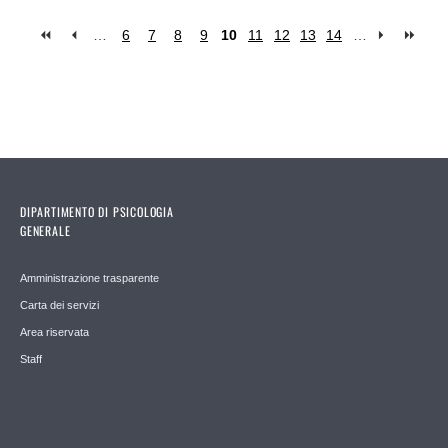
…
6
7
8
9
10
11
12
13
14
…
Pages
DIPARTIMENTO DI PSICOLOGIA
GENERALE
Amministrazione trasparente
Carta dei servizi
Area riservata
Staff