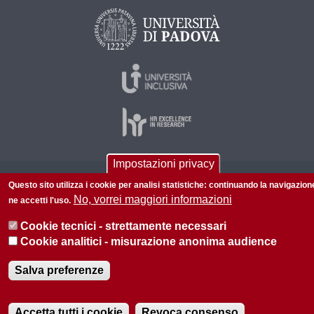
Impostazioni privacy
© 2026 Università di Padova - Tutti i diritti riservati
Questo sito utilizza i cookie per analisi statistiche: continuando la navigazion
No, vorrei maggiori informazioni
ne accetti l'uso.
P.I. 00742430283 C.F. 80006480281
Cookie tecnici - strettamente necessari
Informazioni su questo sito
Privacy policy
Cookie analitici - misurazione anonima audience
Salva preferenze
Accetta tutti i cookie
Revoca consenso