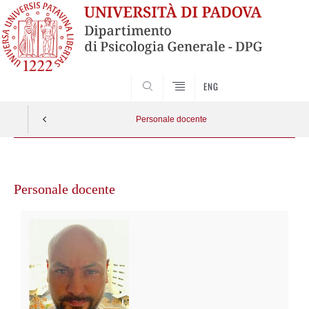
SEARCH
ENG
Personale docente
Vai
al
Personale docente
contenuto