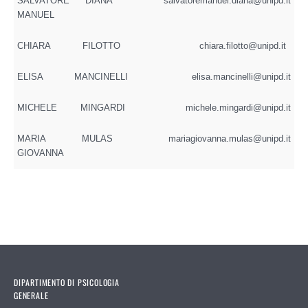
SALVATORE
DIANA
salvatoremanuel.diana@unipd.it
MANUEL
CHIARA
FILOTTO
chiara.filotto@unipd.it
ELISA
MANCINELLI
elisa.mancinelli@unipd.it
MICHELE
MINGARDI
michele.mingardi@unipd.it
MARIA
MULAS
mariagiovanna.mulas@unipd.it
GIOVANNA
DIPARTIMENTO DI PSICOLOGIA
GENERALE