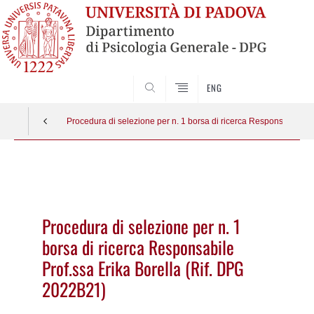
SEARCH
ENG
Procedura di selezione per n. 1 borsa di ricerca Responsabile Pr
Vai
al
contenuto
Procedura di selezione per n. 1
borsa di ricerca Responsabile
Prof.ssa Erika Borella (Rif. DPG
2022B21)