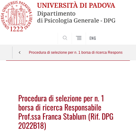
SEARCH
ENG
Procedura di selezione per n. 1 borsa di ricerca Responsabile P
Vai
al
contenuto
Procedura di selezione per n. 1
borsa di ricerca Responsabile
Prof.ssa Franca Stablum (Rif. DPG
2022B18)