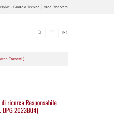
elpMe - Guardia Tecnica
Area Riservata
ENG
SEARCH
Procedura di selezione per n. 1 borsa di ricerca Responsabile scientifico Prof. Andrea Facoetti (Rif. DPG 2023B04)
a di ricerca Responsabile
if. DPG 2023B04)