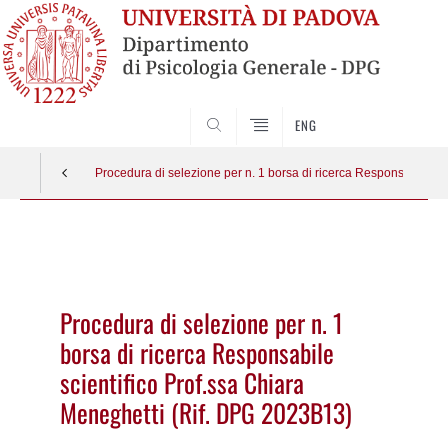
SEARCH
ENG
Procedura di selezione per n. 1 borsa di ricerca Responsabile sc
Vai
al
contenuto
Procedura di selezione per n. 1
borsa di ricerca Responsabile
scientifico Prof.ssa Chiara
Meneghetti (Rif. DPG 2023B13)