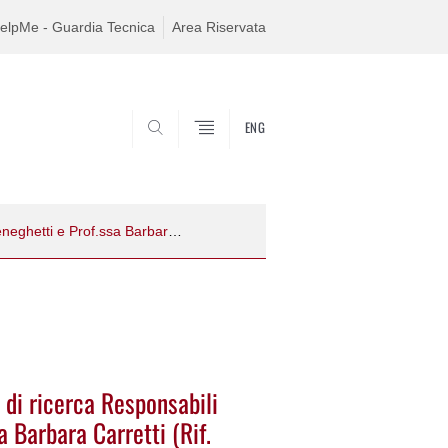
elpMe - Guardia Tecnica
Area Riservata
ENG
SEARCH
Procedura di selezione per n. 1 borsa di ricerca Responsabili Prof.ssa Chiara Meneghetti e Prof.ssa Barbara Carretti (Rif. DPG 2023B10)
 di ricerca Responsabili
a Barbara Carretti (Rif.