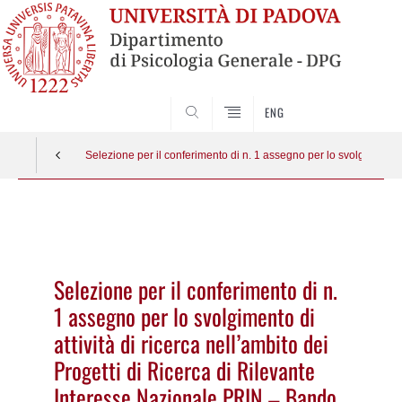
SEARCH
ENG
Selezione per il conferimento di n. 1 assegno per lo svolgimento d
Vai
al
contenuto
Selezione per il conferimento di n.
1 assegno per lo svolgimento di
attività di ricerca nell’ambito dei
Progetti di Ricerca di Rilevante
Interesse Nazionale PRIN – Bando