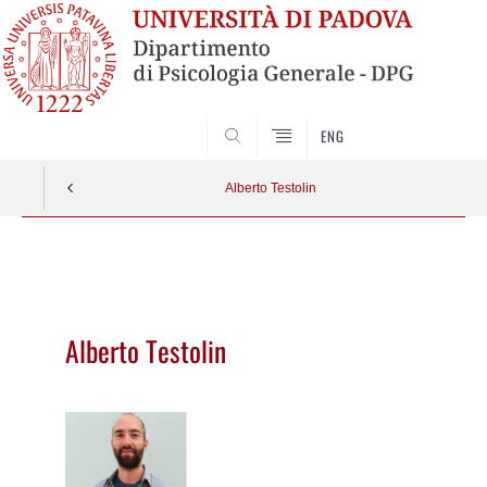
SEARCH
ENG
Alberto Testolin
Vai
al
contenuto
Alberto Testolin