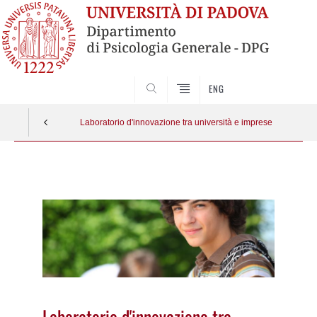
SEARCH
ENG
Laboratorio d'innovazione tra università e imprese
Vai
al
contenuto
Laboratorio d'innovazione tra