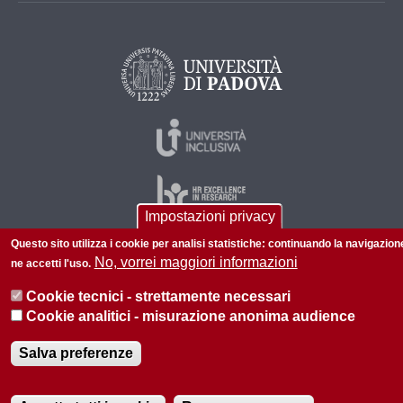
Impostazioni privacy
Questo sito utilizza i cookie per analisi statistiche: continuando la navigazion
No, vorrei maggiori informazioni
ne accetti l'uso.
© 2026 Università di Padova - Tutti i diritti riservati
Cookie tecnici - strettamente necessari
P.I. 00742430283 C.F. 80006480281
Cookie analitici - misurazione anonima audience
Informazioni su questo sito
Privacy policy
Salva preferenze