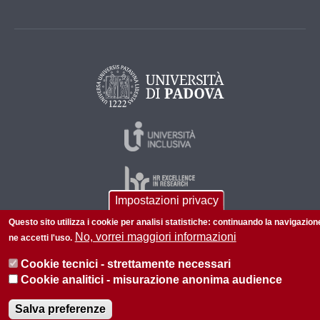
Impostazioni privacy
Questo sito utilizza i cookie per analisi statistiche: continuando la navigazion
No, vorrei maggiori informazioni
ne accetti l'uso.
© 2026 Università di Padova - Tutti i diritti riservati
P.I. 00742430283 C.F. 80006480281
Cookie tecnici - strettamente necessari
Cookie analitici - misurazione anonima audience
Informazioni su questo sito
Privacy policy
Salva preferenze