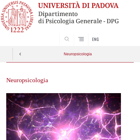
SEARCH
ENG
Neuropsicologia
Skip
to
Neuropsicologia
content