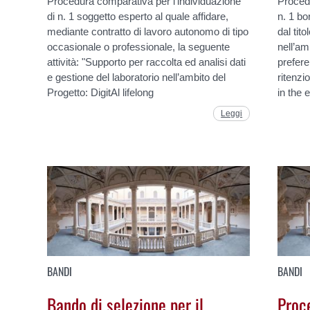
Procedura comparativa per l’individuazione
Procedu
di n. 1 soggetto esperto al quale affidare,
n. 1 bo
mediante contratto di lavoro autonomo di tipo
dal tit
occasionale o professionale, la seguente
nell’am
attività: "Supporto per raccolta ed analisi dati
prefere
e gestione del laboratorio nell’ambito del
ritenzi
Progetto: DigitAl lifelong
in the 
Leggi
BANDI
BANDI
Bando di selezione per il
Proc