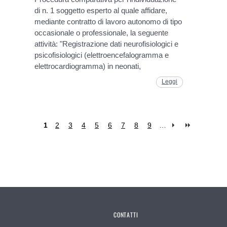
di n. 1 soggetto esperto al quale affidare,
mediante contratto di lavoro autonomo di tipo
occasionale o professionale, la seguente
attività: "Registrazione dati neurofisiologici e
psicofisiologici (elettroencefalogramma e
elettrocardiogramma) in neonati,
Leggi
1
2
3
4
5
6
7
8
9
…
CONTATTI