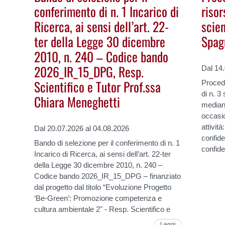
conferimento di n. 1 Incarico di
riso
Ricerca, ai sensi dell’art. 22-
scien
ter della Legge 30 dicembre
Spag
2010, n. 240 – Codice bando
2026_IR_15_DPG, Resp.
Dal 14
Scientifico e Tutor Prof.ssa
Procedu
di n. 3 
Chiara Meneghetti
mediant
occasio
attivit
Dal 20.07.2026 al 04.08.2026
confide
Bando di selezione per il conferimento di n. 1
confide
Incarico di Ricerca, ai sensi dell’art. 22-ter
della Legge 30 dicembre 2010, n. 240 –
Codice bando 2026_IR_15_DPG – finanziato
dal progetto dal titolo “Evoluzione Progetto
‘Be-Green’: Promozione competenza e
cultura ambientale 2" - Resp. Scientifico e
Leggi