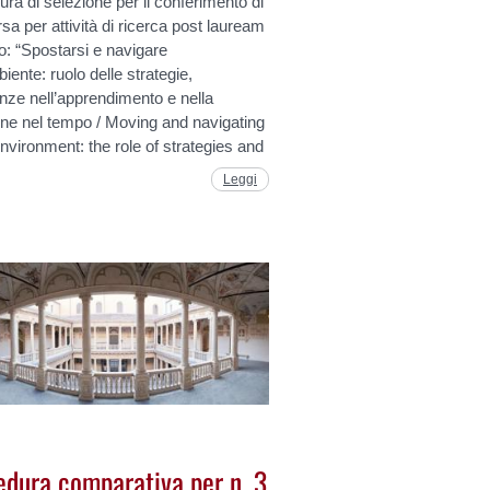
ra di selezione per il conferimento di
rsa per attività di ricerca post lauream
olo: “Spostarsi e navigare
biente: ruolo delle strategie,
nze nell’apprendimento e nella
one nel tempo / Moving and navigating
environment: the role of strategies and
Leggi
edura comparativa per n. 3